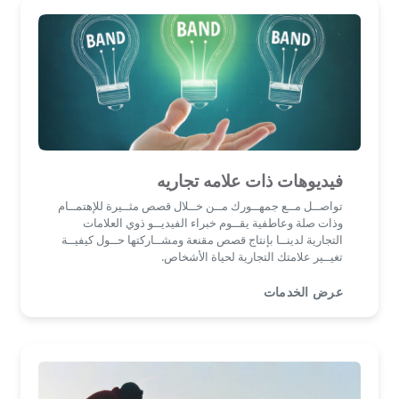
فيديوهات ذات علامه تجاريه
تواصــل مــع جمهــورك مــن خــلال قصص مثــيرة للإهتمــام
وذات صلة وعاطفية يقــوم خبراء الفيديــو ذوي العلامات
التجارية لدينــا بإنتاج قصص مقنعة ومشــاركتها حــول كيفيــة
تغيــير علامتك التجارية لحياة الأشخاص.
عرض الخدمات