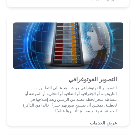
التصوير الفوتوغرافي
التصويــر الفوتوغرافي هو شــاهد عــلى التطــورات
التاريخيــة أو الجغرافية أو الثقافية أو التجارية أو الموضة أو
ببساطة سحر لحظة معينة من الزمــن وبعد إصلاحها في
لحظــة، يمكــن أن تصــبح صورتهم جــزءًا خالدا من الذاكرة
الجماعيــة وقــد يصبــح تأثــيرها عالميًا.
عرض الخدمات