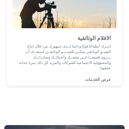
الافلام الوثائقية
اتــرك انطباعًا قويًا ودائما لــدى جمهورك من خلال إنتاج
الفيديو الوثائقي يمكــن للفيديــو الوثائقــي لمنتجــك أن
يــروي قصصــا عــن منتجــك وأعمالــك ومبادراتــك
والمسؤولية الاجتماعية للشركات والمزيد كل ذلك بنبرة جذابة
عاطفيا
عرض الخدمات