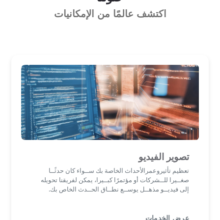
اكتشف عالمًا من الإمكانيات
تصوير الفيديو
تعظيم تأثيروعمرالأحداث الخاصة بك ســواء كان حدثًــا
صغــيرا للــشركات أو مؤتمرًا كبــيرا، يمكن لفريقنا تحويله
إلى فيديــو مذهــل يوســع نطــاق الحــدث الخاص بك.
عرض الخدمات